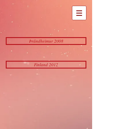
Þrándheimur 2008
Finland 2012