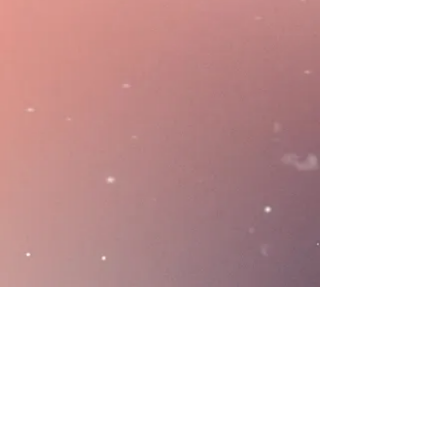
Kvennakórinn Embla
Við störfum á Akureyri
Copyright © 2024 Kvennakórinn Embla / Womens Choir
Embla, Iceland